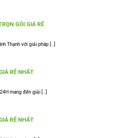
RỌN GÓI GIÁ RẺ
 Thạnh với giải pháp [...]
GIÁ RẺ NHẤT
4H mang đến giải [...]
GIÁ RẺ NHẤT