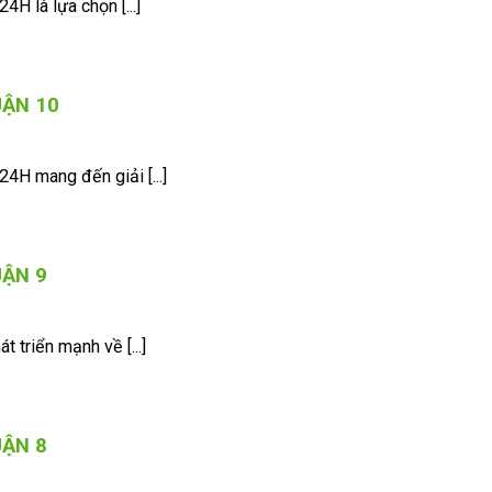
H là lựa chọn [...]
UẬN 10
4H mang đến giải [...]
UẬN 9
 triển mạnh về [...]
UẬN 8