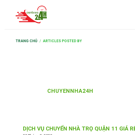
S
k
i
p
t
TRANG CHỦ
/
ARTICLES POSTED BY
o
c
o
n
t
e
CHUYENNHA24H
n
t
DỊCH VỤ CHUYỂN NHÀ TRỌ QUẬN 11 GIÁ R