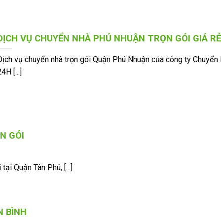
DỊCH VỤ CHUYỂN NHÀ PHÚ NHUẬN TRỌN GÓI GIÁ R
Dịch vụ chuyển nhà trọn gói Quận Phú Nhuận của công ty Chuyển
4H [...]
N GÓI
ại Quận Tân Phú, [...]
N BÌNH