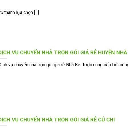
thành lựa chọn [...]
DỊCH VỤ CHUYỂN NHÀ TRỌN GÓI GIÁ RẺ HUYỆN NHÀ
Dịch vụ chuyển nhà trọn gói giá rẻ Nhà Bè được cung cấp bởi công [
DỊCH VỤ CHUYỂN NHÀ TRỌN GÓI GIÁ RẺ CỦ CHI