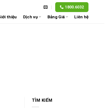
1800.6032
iới thiệu
Dịch vụ
Bảng Giá
Liên hệ
TÌM KIẾM