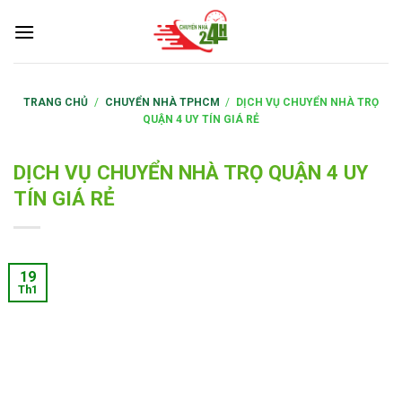
S
k
i
p
t
TRANG CHỦ
/
CHUYỂN NHÀ TPHCM
/
DỊCH VỤ CHUYỂN NHÀ TRỌ
QUẬN 4 UY TÍN GIÁ RẺ
o
c
o
DỊCH VỤ CHUYỂN NHÀ TRỌ QUẬN 4 UY
n
TÍN GIÁ RẺ
t
e
n
19
t
Th1