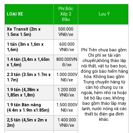
Phí Bốc
LOẠI XE
Xếp 2
Lưu Ý
Đầu
Xe Transit (2m x
500.000
1.5mx 1.5m)
VNĐ/xe
1 tấn (3m x 1,6m x
600.000
1,6m)
VNĐ/xe
Phí Trên chưa bao gồm:
Chi phí xe tải vận
1.4 tấn (3,4m x 1,65m
800.000VN
chuyển,không tháo lắp
x 1,6m)
Đ/xe
nội thất, vật tư bao bọc,
đóng gói bảo hiểm hàng
2.3 tấn (3.5m x 1.7m x
1.000.000V
hóa. Không bao gồm
1.7m)
NĐ/xe
Trung chuyển hàng từ
căn hộ chung cư ra
1.9 tấn (4,38m x
1.200.000
ngoài, hẻm nhỏ ra hoặc
1,85m x 1,8m)
VNĐ/xe
bê bộ lầu cao, không
bao gồm tháo lắp máy
1.9 tấn Bàn nâng
1.500.000V
lạnh, nước nóng và các
(4.4m x 1.9m x1.85m)
NĐ/xe
thiết bị điện gia đình
khác.
2,5 tấn (4,5m x 2m x
1.400.000
2m)
VNĐ/xe