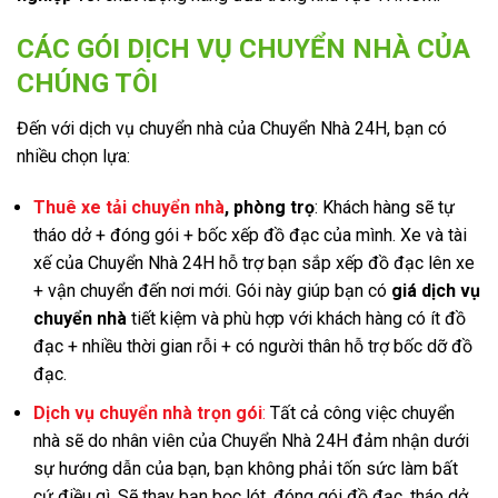
CÁC GÓI DỊCH VỤ CHUYỂN NHÀ CỦA
CHÚNG TÔI
Đến với dịch vụ chuyển nhà của Chuyển Nhà 24H, bạn có
nhiều chọn lựa:
Thuê xe tải chuyển nhà
, phòng trọ
: Khách hàng sẽ tự
tháo dở + đóng gói + bốc xếp đồ đạc của mình. Xe và tài
xế của Chuyển Nhà 24H hỗ trợ bạn sắp xếp đồ đạc lên xe
+ vận chuyển đến nơi mới. Gói này giúp bạn có
giá dịch vụ
chuyển nhà
tiết kiệm và phù hợp với khách hàng có ít đồ
đạc + nhiều thời gian rỗi + có người thân hỗ trợ bốc dỡ đồ
đạc.
Dịch vụ chuyển nhà trọn gói
:
Tất cả công việc chuyển
nhà sẽ do nhân viên của Chuyển Nhà 24H đảm nhận dưới
sự hướng dẫn của bạn, bạn không phải tốn sức làm bất
cứ điều gì. Sẽ thay bạn bọc lót, đóng gói đồ đạc, tháo dở,