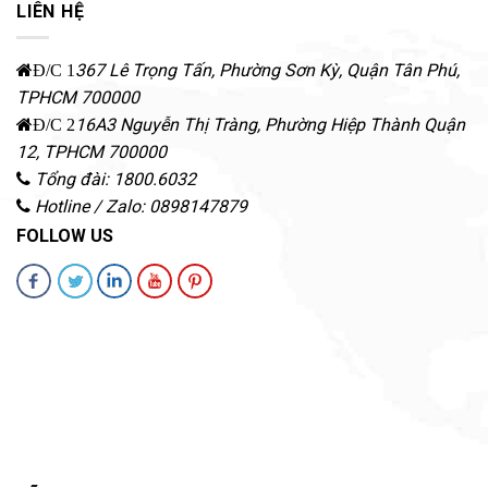
LIÊN HỆ
367 Lê Trọng Tấn, Phường Sơn Kỳ
,
Quận Tân Phú
,
Đ/C 1
TPHCM
700000
16A3 Nguyễn Thị Tràng, Phường Hiệp Thành
Quận
Đ/C 2
12
,
TPHCM
700000
Tổng đài: 1800.6032
Hotline / Zalo: 0898147879
FOLLOW US