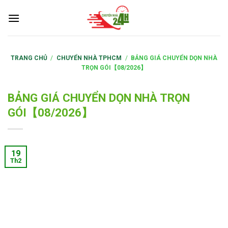
S
k
i
p
t
TRANG CHỦ
/
CHUYỂN NHÀ TPHCM
/
BẢNG GIÁ CHUYỂN DỌN NHÀ
TRỌN GÓI【08/2026】
o
c
o
BẢNG GIÁ CHUYỂN DỌN NHÀ TRỌN
n
GÓI【08/2026】
t
e
n
19
t
Th2