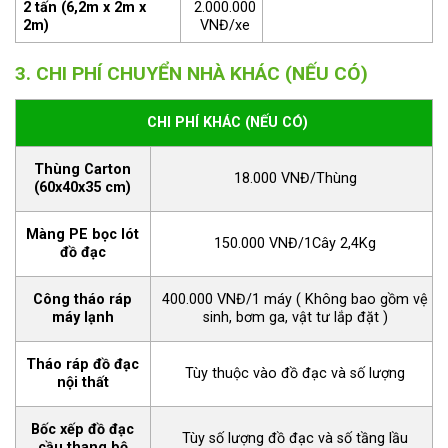
2 tấn (6,2m x 2m x
2.000.000
2m)
VNĐ/xe
3. CHI PHÍ CHUYỂN NHÀ KHÁC (NẾU CÓ)
CHI PHÍ KHÁC (NẾU CÓ)
Thùng Carton
18.000 VNĐ/Thùng
(60x40x35 cm)
Màng PE bọc lót
150.000 VNĐ/1Cây 2,4Kg
đồ đạc
Công tháo ráp
400.000 VNĐ/1 máy ( Không bao gồm vệ
máy lạnh
sinh, bơm ga, vật tư lắp đặt )
Tháo ráp đồ đạc
Tùy thuộc vào đồ đạc và số lượng
nội thất
Bốc xếp đồ đạc
Tùy số lượng đồ đạc và số tầng lầu
cầu thang bộ