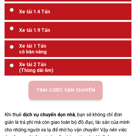
Xe tải 1.4 Tấn
Xe tải 1.9 Tấn
Xe tải 1 Tấn
có bàn nâng
Xe tải 2 Tấn
(Thùng dài 6m)
TÍNH CƯỚC VẬN CHUYỂN
Khi thuê
dịch vụ chuyển dọn nhà
, bạn sẽ không chỉ đơn
giản là trả phí mà còn giao toàn bộ đồ đạc, tài sản của mình
cho những người xa lạ để nhờ họ vận chuyển! Vậy nên việc