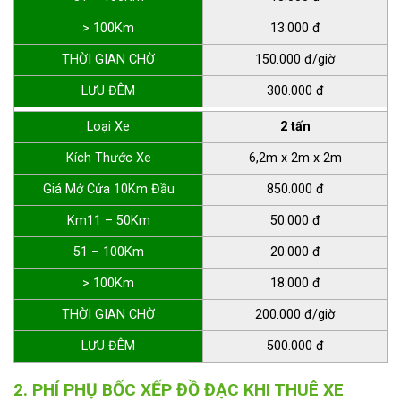
> 100Km
13.000 đ
THỜI GIAN CHỜ
150.000 đ/giờ
LƯU ĐÊM
300.000 đ
Loại Xe
2 tấn
Kích Thước Xe
6,2m x 2m x 2m
Giá Mở Cửa 10Km Đầu
850.000 đ
Km11 – 50Km
50.000 đ
51 – 100Km
20.000 đ
> 100Km
18.000 đ
THỜI GIAN CHỜ
200.000 đ/giờ
LƯU ĐÊM
500.000 đ
2. PHÍ PHỤ BỐC XẾP ĐỒ ĐẠC KHI THUÊ XE