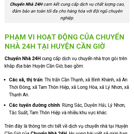
Chuyển Nhà 24H
cam kết cung cấp dịch vụ chất lượng cao,
đảm bảo an toàn tối đa cho hàng hóa với đội ngũ chuyên
nghiệp.
PHẠM VI HOẠT ĐỘNG CỦA CHUYỂN
NHÀ 24H TẠI HUYỆN CẦN GIỜ
Chuyển Nhà 24H
cung cấp dịch vụ chuyển nhà trọn gói trên
khắp địa bàn Huyện Cần Giờ, bao gồm:
Các xã, thị trấn
: Thị trấn Cần Thạnh, xã Bình Khánh, xã An
Thới Đông, xã Tam Thôn Hiệp, xã Long Hòa, xã Lý Nhơn, xã
Thạnh An.
Các tuyến đường chính
: Rừng Sác, Duyên Hải, Lý Nhơn,
Tắc Suất, Tam Thôn Hiệp và nhiều khu vực khác.
Trên đây là thông tin chi tiết về dịch vụ chuyển nhà tại Huyện
Cần Giờ của
Chuyển Nhà 24H
. Hy vọng bài viết sẽ giúp bạn