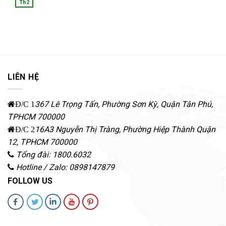
Th2
LIÊN HỆ
367 Lê Trọng Tấn, Phường Sơn Kỳ
,
Quận Tân Phú
,
Đ/C 1
TPHCM
700000
16A3 Nguyễn Thị Tràng, Phường Hiệp Thành
Quận
Đ/C 2
12
,
TPHCM
700000
Tổng đài: 1800.6032
Hotline / Zalo: 0898147879
FOLLOW US