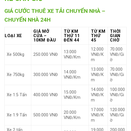
GIÁ CƯỚC THUÊ XE TẢI CHUYỂN NHÀ –
CHUYỂN NHÀ 24H
GIÁ MỞ
TỪ KM
TỪ KM
THỜI
LOẠI XE
CỬA –
THỨ 11
THỨ
GIAN
10KM ĐẦU
ĐẾN 44
45
CHỜ
12.000
70.000
13.000
Xe 500kg
250.000 VNĐ
VNĐ/K
VNĐ/Gi
VNĐ/Km
m
ờ
13.000
70.000
14.000
Xe 750kg
300.000 VNĐ
VNĐ/K
VNĐ/Gi
VNĐ/Km
m
ờ
14.000
100.000
15.000
Xe 1.5 Tấn
400.000 VNĐ
VNĐ/K
VNĐ/Gi
VNĐ/Km
m
ờ
17.000
120.000
20.000
Xe 1.9 Tấn
500.000 VNĐ
VNĐ/K
VNĐ/Gi
VNĐ/Km
m
ờ
Xe 2 tấn
19.000
200.000