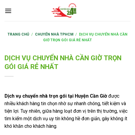
S
k
i
p
t
TRANG CHỦ
/
CHUYỂN NHÀ TPHCM
/
DỊCH VỤ CHUYỂN NHÀ CẦN
GIỜ TRỌN GÓI GIÁ RẺ NHẤT
o
c
o
DỊCH VỤ CHUYỂN NHÀ CẦN GIỜ TRỌN
n
GÓI GIÁ RẺ NHẤT
t
e
n
t
Dịch vụ chuyển nhà trọn gói tại Huyện Cần Giờ
được
nhiều khách hàng tin chọn nhờ sự nhanh chóng, tiết kiệm và
tiện lợi. Tuy nhiên, giữa hàng loạt đơn vị trên thị trường, việc
tìm kiếm một dịch vụ uy tín không hề đơn giản, gây không ít
khó khăn cho khách hàng.