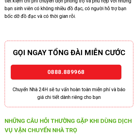
tiết kiệm chi phí chuyển dọn phòng trọ và phù hợp với những
bạn sinh viên có không nhiều đồ đạc, có người hỗ trợ bạn
bốc dỡ đồ đạc và có thời gian rỗi.
GỌI NGAY TỔNG ĐÀI MIỄN CƯỚC
0888.889968
Chuyển Nhà 24H sẽ tư vấn hoàn toàn miễn phí và báo
giá chi tiết dành riêng cho bạn
NHỮNG CÂU HỎI THƯỜNG GẶP KHI DÙNG DỊCH
VỤ VẬN CHUYỂN NHÀ TRỌ