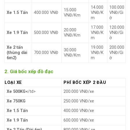
14.000
100.000
15.000
Xe 1.5 Tấn
400.000 VNĐ
VNĐ/K
VNĐ/Gi
VNĐ/Km
m
ờ
17.000
120.000
20.000
Xe 1.9 Tấn
500.000 VNĐ
VNĐ/K
VNĐ/Gi
VNĐ/Km
m
ờ
Xe 2 tấn
19.000
200.000
30.000
(thùng dài
700.000 VNĐ
VNĐ/K
VNĐ/Gi
VNĐ/Km
6m2)
m
ờ
2. Giá bốc xếp đồ đạc
LOẠI XE
PHÍ BỐC XẾP 2 ĐẦU
Xe 500KG<
/td>
200.000 VNĐ/xe
Xe 750KG
250.000 VNĐ/xe
Xe 1.5 Tấn
400.000 VNĐ/xe
Xe 1.9 Tấn
600.000 VNĐ/xe
Xe 2 Tấn (Dài 6m)
800.000 VNĐ/ xe