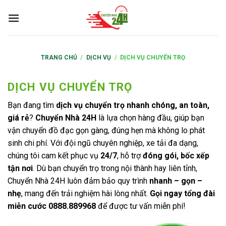
S
k
i
p
t
TRANG CHỦ
/
DỊCH VỤ
/
DỊCH VỤ CHUYỂN TRỌ
o
c
DỊCH VỤ CHUYỂN TRỌ
o
Bạn đang tìm
dịch vụ chuyển trọ nhanh chóng, an toàn,
n
giá rẻ
?
Chuyển Nhà 24H
là lựa chọn hàng đầu, giúp bạn
t
vận chuyển đồ đạc gọn gàng, đúng hẹn mà không lo phát
e
sinh chi phí. Với đội ngũ chuyên nghiệp, xe tải đa dạng,
n
chúng tôi cam kết phục vụ
24/7
, hỗ trợ
đóng gói, bốc xếp
t
tận nơi
. Dù bạn chuyển trọ trong nội thành hay liên tỉnh,
Chuyển Nhà 24H luôn đảm bảo quy trình
nhanh – gọn –
nhẹ
, mang đến trải nghiệm hài lòng nhất.
Gọi ngay tổng đài
miễn cước 0888.889968
để được tư vấn miễn phí!