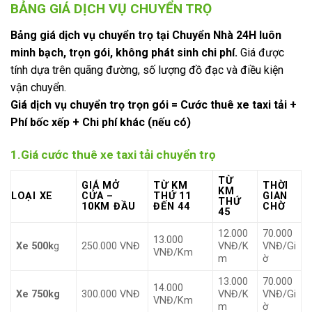
BẢNG GIÁ DỊCH VỤ CHUYỂN TRỌ
Bảng giá dịch vụ chuyển trọ tại Chuyển Nhà 24H luôn
minh bạch, trọn gói, không phát sinh chi phí.
Giá được
tính dựa trên quãng đường, số lượng đồ đạc và điều kiện
vận chuyển.
Giá dịch vụ chuyển trọ trọn gói = Cước thuê xe taxi tải +
Phí bốc xếp + Chi phí khác (nếu có)
1.Giá cước thuê xe taxi tải chuyển trọ
TỪ
GIÁ MỞ
TỪ KM
THỜI
KM
LOẠI XE
CỬA –
THỨ 11
GIAN
THỨ
10KM ĐẦU
ĐẾN 44
CHỜ
45
12.000
70.000
13.000
Xe 500k
g
250.000 VNĐ
VNĐ/K
VNĐ/Gi
VNĐ/Km
m
ờ
13.000
70.000
14.000
Xe 750kg
300.000 VNĐ
VNĐ/K
VNĐ/Gi
VNĐ/Km
m
ờ