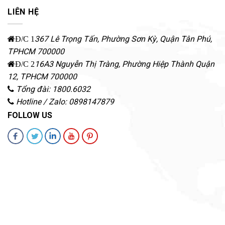
LIÊN HỆ
367 Lê Trọng Tấn, Phường Sơn Kỳ
,
Quận Tân Phú
,
Đ/C 1
TPHCM
700000
16A3 Nguyễn Thị Tràng, Phường Hiệp Thành
Quận
Đ/C 2
12
,
TPHCM
700000
Tổng đài: 1800.6032
Hotline / Zalo: 0898147879
FOLLOW US