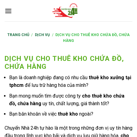
S
k
i
p
t
TRANG CHỦ
/
DỊCH VỤ
/
DỊCH VỤ CHO THUÊ KHO CHỨA ĐỒ, CHỨA
HÀNG
o
c
o
DỊCH VỤ CHO THUÊ KHO CHỨA ĐỒ,
n
CHỨA HÀNG
t
Bạn là doanh nghiệp đang có nhu cầu
thuê kho xưởng tại
e
tphcm
để lưu trữ hàng hóa của mình?
n
t
Bạn mong muốn tìm được công ty
cho thuê kho chứa
đồ, chứa hàng
uy tín, chất lượng, giá thành tốt?
Bạn băn khoăn về việc
thuê kho
ngoài?
Chuyển Nhà 24h tự hào là một trong những đơn vị uy tín hàng
đầu trong lĩnh vực kho bãi và dịch vụ lưu giữ hàng hóa,
cho