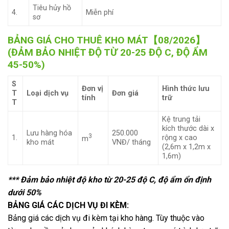
Tiêu hủy hồ
4.
Miễn phí
sơ
BẢNG GIÁ CHO THUÊ KHO MÁT【08/2026】
(ĐẢM BẢO NHIỆT ĐỘ TỪ 20-25 ĐỘ C, ĐỘ ẨM
45-50%)
S
Đơn vị
Hình thức lưu
T
Loại dịch vụ
Đơn giá
tính
trữ
T
Kệ trung tải
kích thước dài x
Lưu hàng hóa
250.000
3
1.
rộng x cao
m
kho mát
VNĐ/ tháng
(2,6m x 1,2m x
1,6m)
*** Đảm bảo nhiệt độ kho từ 20-25 độ C, độ ẩm ổn định
dưới 50%
BẢNG GIÁ CÁC DỊCH VỤ ĐI KÈM:
Bảng giá các dịch vụ đi kèm tại kho hàng. Tùy thuộc vào