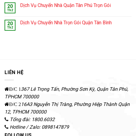
Dịch Vụ Chuyển Nhà Quận Tân Phú Trọn Gói
20
Th2
Dịch Vụ Chuyển Nhà Trọn Gói Quận Tân Bình
20
Th2
LIÊN HỆ
367 Lê Trọng Tấn, Phường Sơn Kỳ
,
Quận Tân Phú
,
Đ/C 1
TPHCM
700000
16A3 Nguyễn Thị Tràng, Phường Hiệp Thành
Quận
Đ/C 2
12
,
TPHCM
700000
Tổng đài: 1800.6032
Hotline / Zalo: 0898147879
FOLLOW US