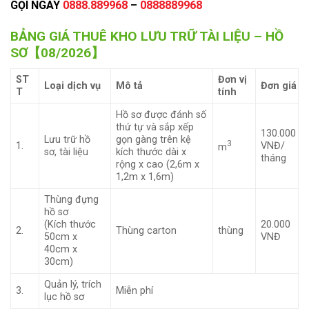
GỌI NGAY
0888.889968
–
0888889968
BẢNG GIÁ THUÊ KHO LƯU TRỮ TÀI LIỆU – HỒ
SƠ【08/2026】
ST
Đơn vị
Loại dịch vụ
Mô tả
Đơn giá
T
tính
Hồ sơ được đánh số
thứ tự và sắp xếp
130.000
Lưu trữ hồ
gọn gàng trên kệ
3
1.
VNĐ/
m
sơ, tài liệu
kích thước dài x
tháng
rộng x cao (2,6m x
1,2m x 1,6m)
Thùng đựng
hồ sơ
(Kích thước
20.000
2.
Thùng carton
thùng
50cm x
VNĐ
40cm x
30cm)
Quản lý, trích
3.
Miễn phí
lục hồ sơ