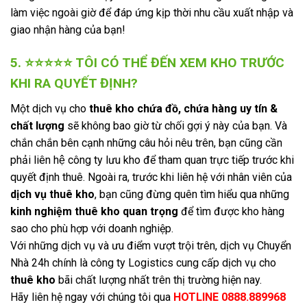
làm việc ngoài giờ để đáp ứng kịp thời nhu cầu xuất nhập và
giao nhận hàng của bạn!
5. ⭐⭐⭐⭐⭐ TÔI CÓ THỂ ĐẾN XEM KHO TRƯỚC
KHI RA QUYẾT ĐỊNH?
Một dịch vụ cho
thuê kho chứa đồ, chứa hàng uy tín &
chất lượng
sẽ không bao giờ từ chối gợi ý này của bạn. Và
chắn chắn bên cạnh những câu hỏi nêu trên, bạn cũng cần
phải liên hệ công ty lưu kho để tham quan trực tiếp trước khi
quyết định thuê. Ngoài ra, trước khi liên hệ với nhân viên của
dịch vụ thuê kho
, bạn cũng đừng quên tìm hiểu qua những
k
inh nghiệm thuê kho quan trọng
để tìm được kho hàng
sao cho phù hợp với doanh nghiệp.
Với những dịch vụ và ưu điểm vượt trội trên, dịch vụ Chuyển
Nhà 24h chính là công ty Logistics cung cấp dịch vụ cho
thuê kho
bãi chất lượng nhất trên thị trường hiện nay.
Hãy liên hệ ngay với chúng tôi qua
HOTLINE 0888.889968