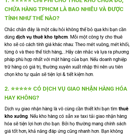
1. ⭐⭐⭐⭐⭐ CHI PHÍ CHO THUÊ KHO CHỨA ĐỒ,
CHỨA HÀNG TPHCM LÀ BAO NHIÊU VÀ ĐƯỢC
TÍNH NHƯ THẾ NÀO?
Chắc chắn đây là một câu hỏi không thể bỏ qua khi bạn cần
dùng
dịch vụ thuê kho tphcm
. Mỗi một công ty cho thuê
kho sẽ có cách tính giá khác nhau: Theo mét vuông, mét khối,
từng ô và theo thể tích hàng,…Hãy cân nhắc và lựa ra phương
pháp phù hợp nhất với mặt hàng của bạn. Nếu doanh nghiệp
trữ hàng có giá trị, thường xuyên xuất nhập thì nên ưu tiên
chọn kho tự quản sẽ tiện lợi & tiết kiệm hơn.
2. ⭐⭐⭐⭐⭐ CÓ DỊCH VỤ GIAO NHẬN HÀNG HÓA
HAY KHÔNG?
Dịch vụ giao nhận hàng là vô cùng cần thiết khi bạn tìm
thuê
kho xưởng
. Nếu kho hàng có sẵn xe taxi tải giao nhận hàng
hóa sẽ tiện lợi hơn cho bạn. Bởi họ thường mang chính sách
giá tốt hơn, khả năng đáp ứng cũng nhanh hơn. Bạn không