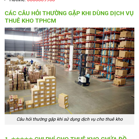
CÁC CÂU HỎI THƯỜNG GẶP KHI DÙNG DỊCH VỤ
THUÊ KHO TPHCM
Câu hỏi thường gặp khi sử dụng dịch vụ cho thuê kho