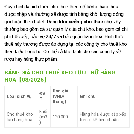
Đây chính là hình thức cho thuê theo số lượng hàng hóa
được nhập về, thường sẽ được tính bằng khối lượng đóng
gói hoặc theo balét. Dạng
kho xưởng cho thuê
như vậy
thường bao gồm cả sự quản lý của chủ kho, bao gồm cả chi
phí bốc xếp, bảo vệ 24/7 và bảo quản hàng hóa. Hình thức
thuê này thường được áp dụng tại các công ty cho thuê kho
theo kiểu Logictic. Có thể cả kho lạnh cho các công ty về
rượu hay hàng thực phẩm.
BẢNG GIÁ CHO THUÊ KHO LƯU TRỮ HÀNG
HÓA【08/2026】
Đơn giá
ĐV
Loại dịch vụ
(VNĐ/
Ghi chú
T
tháng)
khối
Cho thuê kho
Hàng hóa được sắp xếp
(m3
130.000
lưu hàng hóa
trên ô kệ tiêu chuẩn.
)