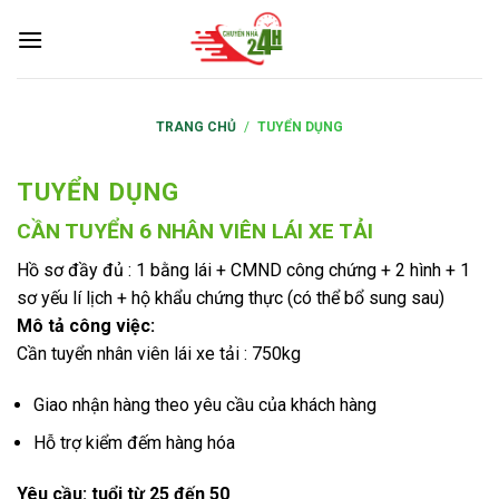
S
k
i
p
t
TRANG CHỦ
/
TUYỂN DỤNG
o
c
TUYỂN DỤNG
o
CẦN TUYỂN 6 NHÂN VIÊN LÁI XE TẢI
n
t
Hồ sơ đầy đủ : 1 bằng lái + CMND công chứng + 2 hình + 1
e
sơ yếu lí lịch + hộ khẩu chứng thực (có thể bổ sung sau)
n
Mô tả công việc:
t
Cần tuyển nhân viên lái xe tải : 750kg
Giao nhận hàng theo yêu cầu của khách hàng
Hỗ trợ kiểm đếm hàng hóa
Yêu cầu: tuổi từ 25 đến 50