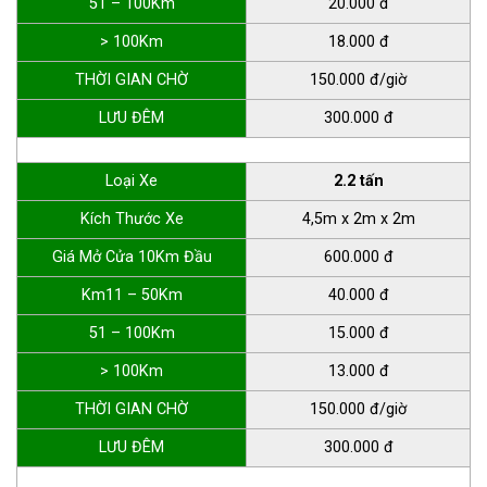
51 – 100Km
20.000 đ
> 100Km
18.000 đ
THỜI GIAN CHỜ
150.000 đ/giờ
LƯU ĐÊM
300.000 đ
Loại Xe
2.2 tấn
Kích Thước Xe
4,5m x 2m x 2m
Giá Mở Cửa 10Km Đầu
600.000 đ
Km11 – 50Km
40.000 đ
51 – 100Km
15.000 đ
> 100Km
13.000 đ
THỜI GIAN CHỜ
150.000 đ/giờ
LƯU ĐÊM
300.000 đ