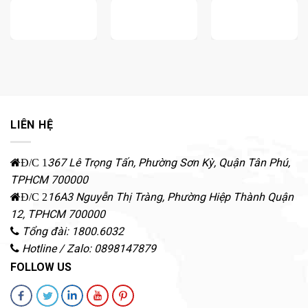
LIÊN HỆ
367 Lê Trọng Tấn, Phường Sơn Kỳ
,
Quận Tân Phú
,
Đ/C 1
TPHCM
700000
16A3 Nguyễn Thị Tràng, Phường Hiệp Thành
Quận
Đ/C 2
12
,
TPHCM
700000
Tổng đài: 1800.6032
Hotline / Zalo: 0898147879
FOLLOW US