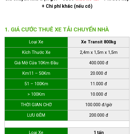
+ Chi phí khác (nếu có)
1. GIÁ CƯỚC THUÊ XE TẢI CHUYỂN NHÀ
Loại Xe
Xe Transit 800kg
Kích Thước Xe
2,4m x 1,5m x 1,5m
Giá Mở Cửa 10Km Đầu
400.000 đ
Km11 – 50Km
20.000 đ
51 – 100Km
11.000 đ
> 100Km
10.000 đ
THỜI GIAN CHỜ
100.000 đ/giờ
LƯU ĐÊM
200.000 đ
Loại Xe
1 tấn