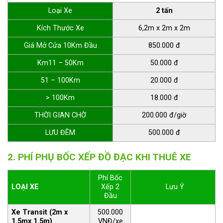
Loại Xe
2 tấn
Kích Thước Xe
6,2m x 2m x 2m
Giá Mở Cửa 10Km Đầu
850.000 đ
Km11 – 50Km
50.000 đ
51 – 100Km
20.000 đ
> 100Km
18.000 đ
THỜI GIAN CHỜ
200.000 đ/giờ
LƯU ĐÊM
500.000 đ
2. PHÍ PHỤ BỐC XẾP ĐỒ ĐẠC KHI THUÊ XE
Phí Bốc
LOẠI XE
Xếp 2
Lưu Ý
Đầu
Xe Transit (2m x
500.000
1.5mx 1.5m)
VNĐ/xe