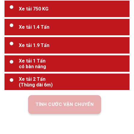
Xe tải 750 KG
Xe tải 1.4 Tấn
Xe tải 1.9 Tấn
Xe tải 1 Tấn
có bàn nâng
Xe tải 2 Tấn
(Thùng dài 6m)
TÍNH CƯỚC VẬN CHUYỂN