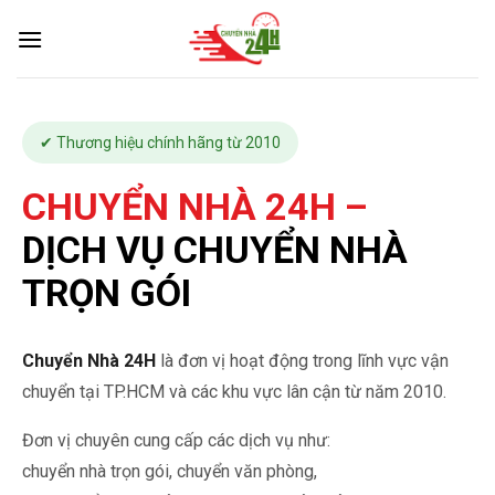
S
k
i
p
t
✔ Thương hiệu chính hãng từ 2010
o
c
CHUYỂN NHÀ 24H –
o
n
DỊCH VỤ CHUYỂN NHÀ
t
TRỌN GÓI
e
n
t
Chuyển Nhà 24H
là đơn vị hoạt động trong lĩnh vực vận
chuyển tại TP.HCM và các khu vực lân cận từ năm 2010.
Đơn vị chuyên cung cấp các dịch vụ như:
chuyển nhà trọn gói, chuyển văn phòng,