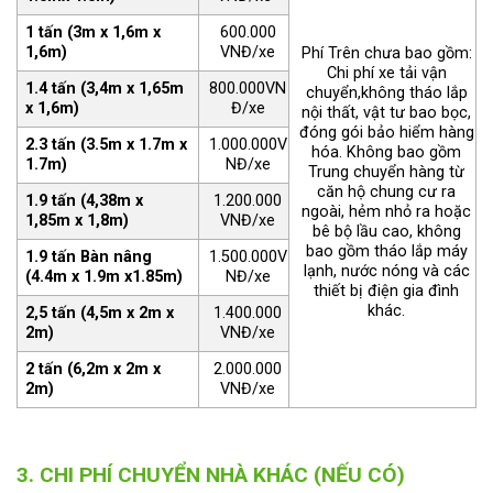
1 tấn (3m x 1,6m x
600.000
1,6m)
VNĐ/xe
Phí Trên chưa bao gồm:
Chi phí xe tải vận
1.4 tấn (3,4m x 1,65m
800.000VN
chuyển,không tháo lắp
x 1,6m)
Đ/xe
nội thất, vật tư bao bọc,
đóng gói bảo hiểm hàng
2.3 tấn (3.5m x 1.7m x
1.000.000V
hóa. Không bao gồm
1.7m)
NĐ/xe
Trung chuyển hàng từ
căn hộ chung cư ra
1.9 tấn (4,38m x
1.200.000
ngoài, hẻm nhỏ ra hoặc
1,85m x 1,8m)
VNĐ/xe
bê bộ lầu cao, không
bao gồm tháo lắp máy
1.9 tấn Bàn nâng
1.500.000V
lạnh, nước nóng và các
(4.4m x 1.9m x1.85m)
NĐ/xe
thiết bị điện gia đình
khác.
2,5 tấn (4,5m x 2m x
1.400.000
2m)
VNĐ/xe
2 tấn (6,2m x 2m x
2.000.000
2m)
VNĐ/xe
3. CHI PHÍ CHUYỂN NHÀ KHÁC (NẾU CÓ)