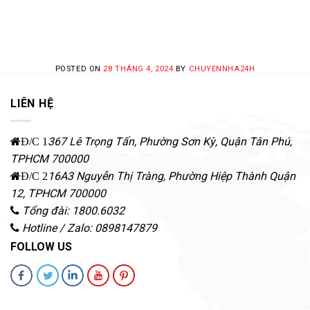
POSTED ON
28 THÁNG 4, 2024
BY
CHUYENNHA24H
LIÊN HỆ
367 Lê Trọng Tấn, Phường Sơn Kỳ
,
Quận Tân Phú
,
Đ/C 1
TPHCM
700000
16A3 Nguyễn Thị Tràng, Phường Hiệp Thành
Quận
Đ/C 2
12
,
TPHCM
700000
Tổng đài: 1800.6032
Hotline / Zalo: 0898147879
FOLLOW US