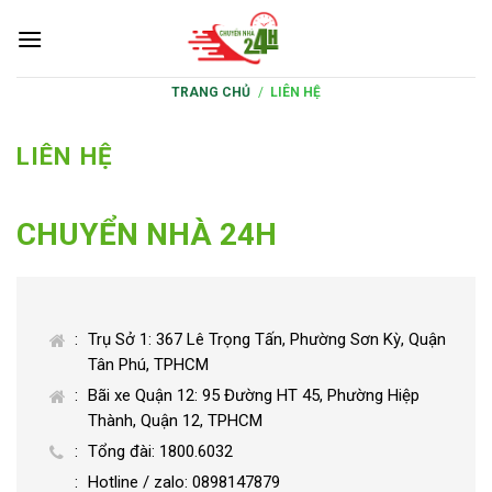
S
k
i
TRANG CHỦ
/
LIÊN HỆ
p
t
o
LIÊN HỆ
c
o
CHUYỂN NHÀ 24H
n
t
e
n
Trụ Sở 1: 367 Lê Trọng Tấn, Phường Sơn Kỳ, Quận
t
Tân Phú, TPHCM
Bãi xe Quận 12: 95 Đường HT 45, Phường Hiệp
Thành, Quận 12, TPHCM
Tổng đài: 1800.6032
Hotline / zalo: 0898147879