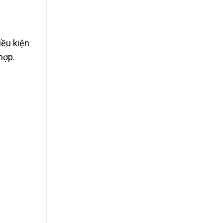
iều kiện
hợp.