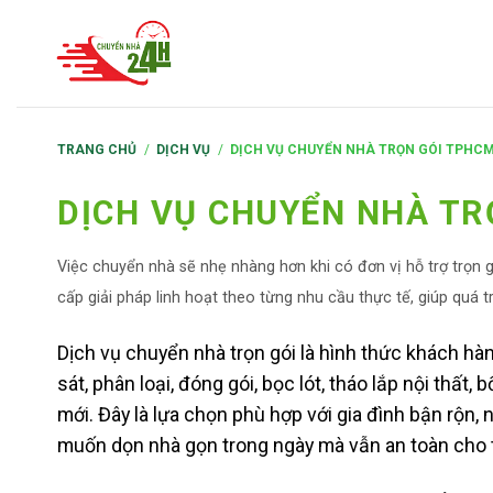
S
k
i
p
t
TRANG CHỦ
/
DỊCH VỤ
/
DỊCH VỤ CHUYỂN NHÀ TRỌN GÓI TPHC
o
c
DỊCH VỤ CHUYỂN NHÀ TR
o
n
Việc chuyển nhà sẽ nhẹ nhàng hơn khi có đơn vị hỗ trợ trọn g
t
cấp giải pháp linh hoạt theo từng nhu cầu thực tế, giúp quá tr
e
Dịch vụ chuyển nhà trọn gói là hình thức khách hàn
n
sát, phân loại, đóng gói, bọc lót, tháo lắp nội thất
t
mới. Đây là lựa chọn phù hợp với gia đình bận rộn, 
muốn dọn nhà gọn trong ngày mà vẫn an toàn cho t