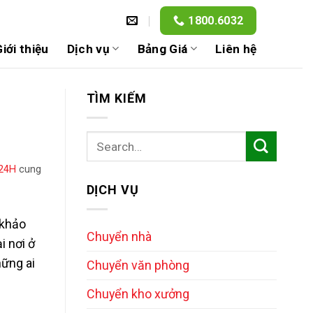
1800.6032
iới thiệu
Dịch vụ
Bảng Giá
Liên hệ
TÌM KIẾM
24H
cung
DỊCH VỤ
 khảo
Chuyển nhà
i nơi ở
hững ai
Chuyển văn phòng
Chuyển kho xưởng