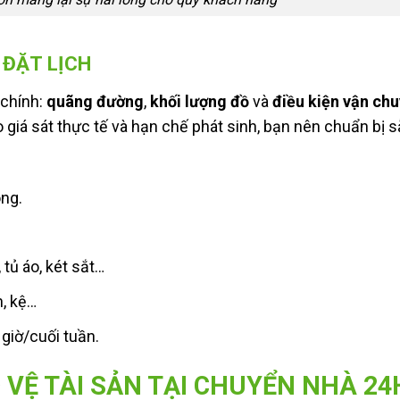
 ĐẶT LỊCH
 chính:
quãng đường
,
khối lượng đồ
và
điều kiện vận ch
o giá sát thực tế và hạn chế phát sinh, bạn nên chuẩn bị 
ông.
 tủ áo, két sắt…
n, kệ…
giờ/cuối tuần.
 VỆ TÀI SẢN TẠI CHUYỂN NHÀ 24