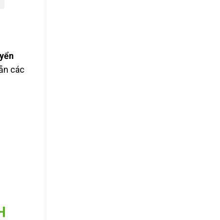
uyển
sẵn các
H