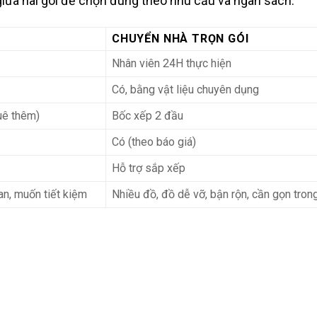
iữa hai gói để chọn đúng theo nhu cầu và ngân sách:
CHUYỂN NHÀ TRỌN GÓI
Nhân viên 24H thực hiện
Có, bằng vật liệu chuyên dụng
uê thêm)
Bốc xếp 2 đầu
Có (theo báo giá)
Hỗ trợ sắp xếp
ian, muốn tiết kiệm
Nhiều đồ, đồ dễ vỡ, bận rộn, cần gọn tron