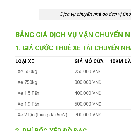
Dịch vụ chuyển nhà do đơn vị Chu
BẢNG GIÁ DỊCH VỤ VẬN CHUYỂN N
1. GIÁ CƯỚC THUÊ XE TẢI CHUYỂN N
LOẠI XE
GIÁ MỞ CỬA – 10KM Đ
Xe 500kg
250.000 VNĐ
Xe 750kg
300.000 VNĐ
Xe 1.5 Tấn
400.000 VNĐ
Xe 1.9 Tấn
500.000 VNĐ
Xe 2 tấn (thùng dài 6m2)
700.000 VNĐ
2. PHÍ BỐC XẾP ĐỒ ĐẠC