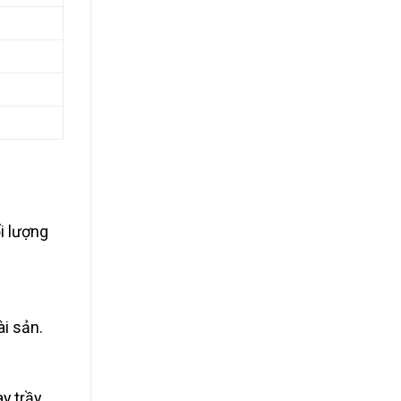
i lượng
ài sản.
y trầy