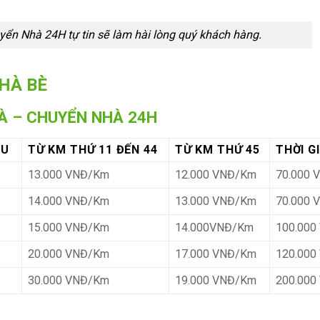
yển Nhà 24H tự tin sẽ làm hài lòng quý khách hàng.
HÀ BÈ
HÀ – CHUYỂN NHÀ 24H
ẦU
TỪ KM THỨ 11 ĐẾN 44
TỪ KM THỨ 45
THỜI G
13.000 VNĐ/Km
12.000 VNĐ/Km
70.000 
14.000 VNĐ/Km
13.000 VNĐ/Km
70.000 
15.000 VNĐ/Km
14.000VNĐ/Km
100.000
20.000 VNĐ/Km
17.000 VNĐ/Km
120.000
30.000 VNĐ/Km
19.000 VNĐ/Km
200.000