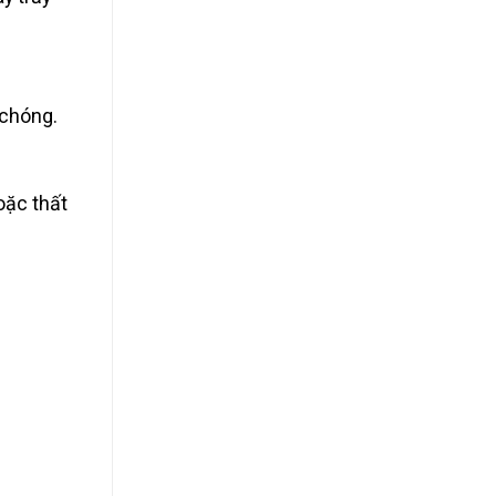
 chóng.
oặc thất