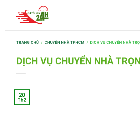
S
k
i
p
t
TRANG CHỦ
/
CHUYỂN NHÀ TPHCM
/
DỊCH VỤ CHUYỂN NHÀ TRỌN
o
c
DỊCH VỤ CHUYỂN NHÀ TRỌN
o
n
t
e
20
n
Th2
t