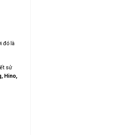
 đó là
ết sử
g, Hino,