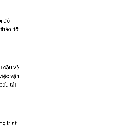
ới đó
 tháo dỡ
u cầu về
việc vận
cẩu tải
ng trình