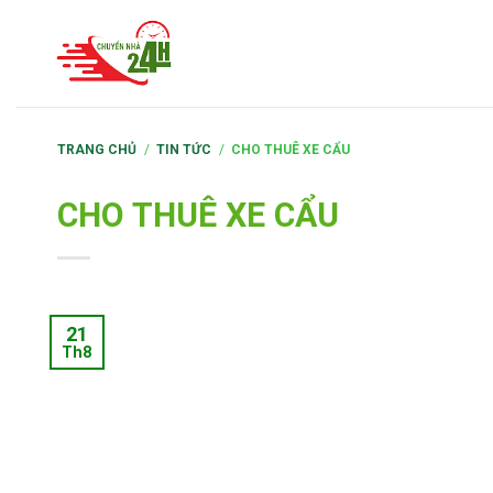
S
k
i
p
t
TRANG CHỦ
/
TIN TỨC
/
CHO THUÊ XE CẨU
o
c
CHO THUÊ XE CẨU
o
n
t
e
21
n
Th8
t