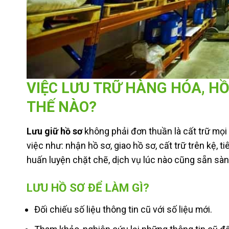
VIỆC LƯU TRỮ HÀNG HÓA, H
THẾ NÀO?
Lưu giữ hồ sơ
không phải đơn thuần là cất trữ mọi
việc như: nhận hồ sơ, giao hồ sơ, cất trữ trên kệ, 
huấn luyện chặt chẽ, dịch vụ lúc nào cũng sẵn sà
LƯU HỒ SƠ ĐỂ LÀM GÌ?
Đối chiếu số liệu thông tin cũ với số liệu mới.