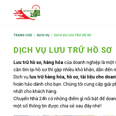
S
k
i
p
t
TRANG CHỦ
/
DỊCH VỤ
/
DỊCH VỤ LƯU TRỮ HỒ SƠ
o
c
DỊCH VỤ LƯU TRỮ HỒ SƠ
o
n
Lưu trữ hồ sơ, hàng hóa
của doanh nghiệp là một v
t
cần tìm lại hồ sơ thì gặp nhiều khó khăn, dẫn đến 
e
Dịch vụ
lưu trữ hàng hóa, hồ sơ, tài liệu cho doa
n
hoàn hảo dành cho bạn. Chúng tôi cung cấp giải pháp
t
nhất cho khách hàng.
Chuyển Nhà 24h có những điểm gì nổi bật để doan
một số thông tin được chia sẻ sau đây nhé!