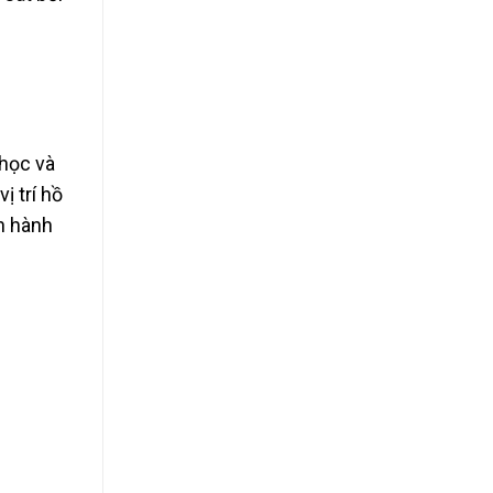
 học và
ị trí hồ
n hành