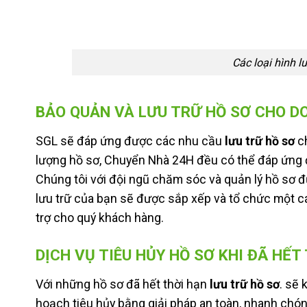
Các loại hình l
BẢO QUẢN VÀ LƯU TRỮ HỒ SƠ CHO D
SGL sẽ đáp ứng được các nhu cầu
lưu trữ hồ sơ
ch
lượng hồ sơ, Chuyển Nhà 24H đều có thể đáp ứng
Chúng tôi với đội ngũ chăm sóc và quản lý hồ sơ 
lưu trữ của bạn sẽ được sắp xếp và tổ chức một cá
trợ cho quý khách hàng.
DỊCH VỤ TIÊU HỦY HỒ SƠ KHI ĐÃ HẾT
Với những hồ sơ đã hết thời hạn
lưu trữ hồ sơ
. sẽ
hoạch tiêu hủy bằng giải pháp an toàn, nhanh chón