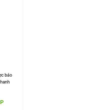
ược bảo
nhanh
ỆP