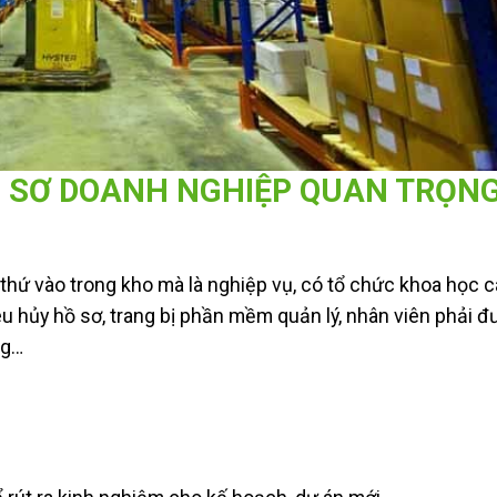
Ồ SƠ DOANH NGHIỆP QUAN TRỌN
 thứ vào trong kho mà là nghiệp vụ, có tổ chức khoa học 
tiêu hủy hồ sơ, trang bị phần mềm quản lý, nhân viên phải 
ng…