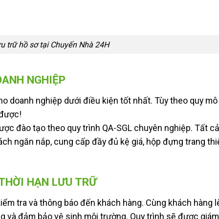
ưu trữ hồ sơ tại Chuyến Nhà 24H
OANH NGHIỆP
o doanh nghiệp dưới điều kiện tốt nhất. Tùy theo quy mô
 được!
được đào tạo theo quy trình QA-SGL chuyên nghiệp. Tất c
ch ngăn nắp, cung cấp đầy đủ kệ giá, hộp đựng trang thiế
 THỜI HẠN LƯU TRỮ
 kiểm tra và thông báo đến khách hàng. Cùng khách hàng l
g và đảm bảo vệ sinh môi trường. Quy trình sẽ được giám