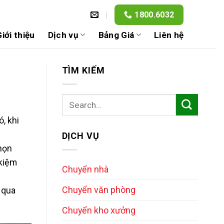
1800.6032
iới thiệu
Dịch vụ
Bảng Giá
Liên hệ
TÌM KIẾM
, khi
DỊCH VỤ
họn
 kiệm
Chuyển nhà
Chuyển văn phòng
 qua
Chuyển kho xưởng