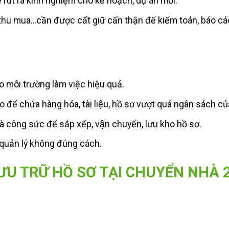
 rút ra kinh nghiệm cho kế hoạch, dự án mới.
n thu mua…cần được cất giữ cẩn thận để kiểm toán, báo cá
o môi trường làm việc hiệu quả.
ho để chứa hàng hóa, tài liệu, hồ sơ vượt quá ngân sách c
 công sức để sắp xếp, vận chuyển, lưu kho hồ sơ.
c quản lý không đúng cách.
ƯU TRỮ HỒ SƠ TẠI CHUYỂN NHÀ 