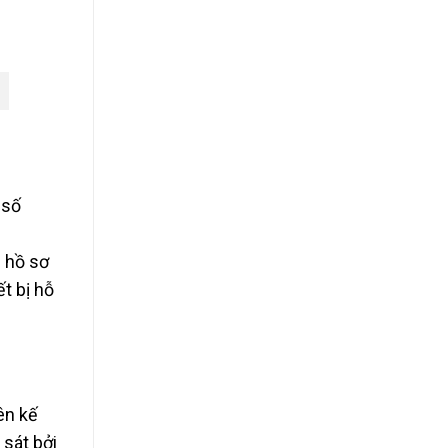
 số
ả hồ sơ
t bị hỗ
ên kế
 sát bởi