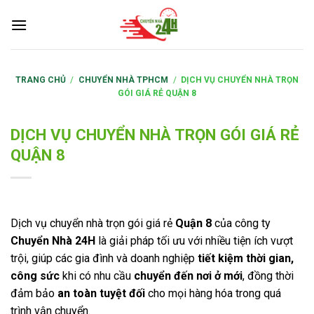
S
k
i
p
t
TRANG CHỦ
/
CHUYỂN NHÀ TPHCM
/
DỊCH VỤ CHUYỂN NHÀ TRỌN
GÓI GIÁ RẺ QUẬN 8
o
c
o
DỊCH VỤ CHUYỂN NHÀ TRỌN GÓI GIÁ RẺ
n
QUẬN 8
t
e
n
t
Dịch vụ chuyển nhà trọn gói giá rẻ
Quận 8
của công ty
Chuyển Nhà 24H
là giải pháp tối ưu với nhiều tiện ích vượt
trội, giúp các gia đình và doanh nghiệp
tiết kiệm thời gian,
công sức
khi có nhu cầu
chuyển đến nơi ở mới
, đồng thời
đảm bảo
an toàn tuyệt đối
cho mọi hàng hóa trong quá
trình vận chuyển.