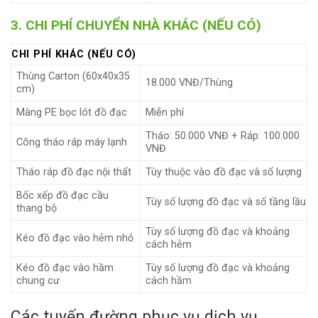
3. CHI PHÍ CHUYỂN NHÀ KHÁC (NẾU CÓ)
CHI PHÍ KHÁC (NẾU CÓ)
Thùng Carton (60x40x35
18.000 VNĐ/Thùng
cm)
Màng PE bọc lót đồ đạc
Miễn phí
Tháo: 50.000 VNĐ + Ráp: 100.000
Công tháo ráp máy lạnh
VNĐ
Tháo ráp đồ đạc nội thất
Tùy thuộc vào đồ đạc và số lượng
Bốc xếp đồ đạc cầu
Tùy số lượng đồ đạc và số tầng lầu
thang bộ
Tùy số lượng đồ đạc và khoảng
Kéo đồ đạc vào hẻm nhỏ
cách hẻm
Kéo đồ đạc vào hầm
Tùy số lượng đồ đạc và khoảng
chung cư
cách hầm
Các tuyến đường phục vụ dịch vụ