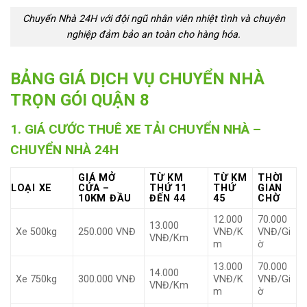
Chuyển Nhà 24H với đội ngũ nhân viên nhiệt tình và chuyên
nghiệp đảm bảo an toàn cho hàng hóa.
BẢNG GIÁ
DỊCH VỤ CHUYỂN NHÀ
TRỌN GÓI QUẬN 8
1. GIÁ CƯỚC THUÊ XE TẢI CHUYỂN NHÀ –
CHUYỂN NHÀ 24H
GIÁ MỞ
TỪ KM
TỪ KM
THỜI
LOẠI XE
CỬA –
THỨ 11
THỨ
GIAN
10KM ĐẦU
ĐẾN 44
45
CHỜ
12.000
70.000
13.000
Xe 500kg
250.000 VNĐ
VNĐ/K
VNĐ/Gi
VNĐ/Km
m
ờ
13.000
70.000
14.000
Xe 750kg
300.000 VNĐ
VNĐ/K
VNĐ/Gi
VNĐ/Km
m
ờ