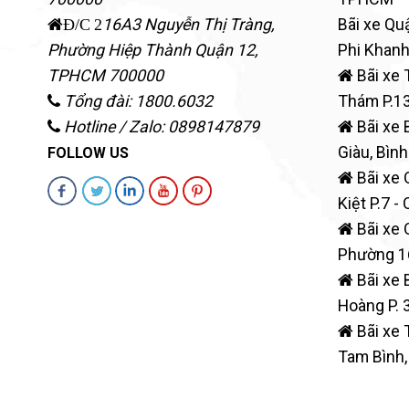
16A3 Nguyễn Thị Tràng,
Bãi xe Qu
Đ/C 2
Phường Hiệp Thành
Quận 12
,
Phi Khanh
TPHCM
700000
Bãi xe 
Tổng đài: 1800.6032
Thám P.13
Hotline / Zalo: 0898147879
Bãi xe 
Giàu, Bình
FOLLOW US
Bãi xe 
Kiệt P.7 - 
Bãi xe 
Phường 1
Bãi xe 
Hoàng P. 
Bãi xe 
Tam Bình,