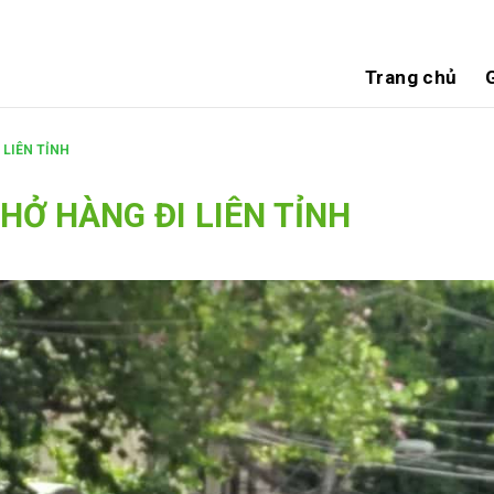
Trang chủ
G
 LIÊN TỈNH
CHỞ HÀNG ĐI LIÊN TỈNH