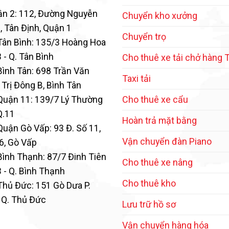
ận 2: 112, Đường Nguyễn
Chuyển kho xưởng
, Tân Định, Quận 1
Chuyển trọ
Tân Bình: 135/3 Hoàng Hoa
 - Q. Tân Bình
Cho thuê xe tải chở hàng
Bình Tân: 698 Trần Văn
Taxi tải
 Trị Đông B, Bình Tân
Quận 11: 139/7 Lý Thường
Cho thuê xe cẩu
Q.11
Hoàn trả mặt bằng
Quận Gò Vấp: 93 Đ. Số 11,
Vận chuyển đàn Piano
6, Gò Vấp
Bình Thạnh: 87/7 Đinh Tiên
Cho thuê xe nâng
3 - Q. Bình Thạnh
Cho thuê kho
Thủ Đức: 151 Gò Dưa P.
 Q. Thủ Đức
Lưu trữ hồ sơ
Vận chuyển hàng hóa