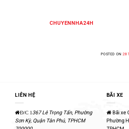
CHUYENNHA24H
POSTED ON
28 
LIÊN HỆ
BÃI XE
367 Lê Trọng Tấn, Phường
Bãi xe 
Đ/C 1
Sơn Kỳ
,
Quận Tân Phú
,
TPHCM
Phường Hi
700000
TPHCM