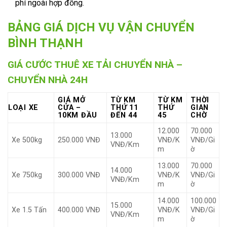
phí ngoài hợp đồng.
BẢNG GIÁ DỊCH VỤ VẬN CHUYỂN
BÌNH THẠNH
GIÁ CƯỚC THUÊ XE TẢI CHUYỂN NHÀ –
CHUYỂN NHÀ 24H
GIÁ MỞ
TỪ KM
TỪ KM
THỜI
LOẠI XE
CỬA –
THỨ 11
THỨ
GIAN
10KM ĐẦU
ĐẾN 44
45
CHỜ
12.000
70.000
13.000
Xe 500kg
250.000 VNĐ
VNĐ/K
VNĐ/Gi
VNĐ/Km
m
ờ
13.000
70.000
14.000
Xe 750kg
300.000 VNĐ
VNĐ/K
VNĐ/Gi
VNĐ/Km
m
ờ
14.000
100.000
15.000
Xe 1.5 Tấn
400.000 VNĐ
VNĐ/K
VNĐ/Gi
VNĐ/Km
m
ờ