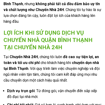
Bình Thạnh
, nhưng
không phải tất cả đều đảm bảo uy tín
và chất lượng như Chuyển Nhà 24H
. Chúng tôi tự hào là sự
lựa chọn đáng tin cậy, luôn đặt lợi ích của khách hàng lên
hàng đầu.
LỢI ÍCH KHI SỬ DỤNG DỊCH VỤ
CHUYỂN NHÀ QUẬN BÌNH THẠNH
TẠI CHUYỂN NHÀ 24H
Tại
Chuyển Nhà 24H
, chúng tôi luôn
đề cao sự tiện lợi, an
toàn và tối ưu chi phí
cho khách hàng khi
chuyển dọn nhà
tại Bình Thạnh
. Với quy trình làm việc chuyên nghiệp và đội
ngũ nhân viên tận tâm, chúng tôi cam kết đáp ứng mọi nhu
cầu chuyển dọn một cách hiệu quả nhất.
Dịch vụ trọn gói
: Từ đóng gói, vận chuyển đến sắp xếp
đồ đạc tại nhà mới.
Chi phí tốt nhất
: Giá cả hợp lý, cạnh tranh, phù hợp với mọi