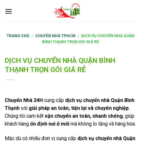
S
k
i
p
t
TRANG CHỦ
/
CHUYỂN NHÀ TPHCM
/
DỊCH VỤ CHUYỂN NHÀ QUẬN
BÌNH THẠNH TRỌN GÓI GIÁ RẺ
o
c
o
DỊCH VỤ CHUYỂN NHÀ QUẬN BÌNH
n
THẠNH TRỌN GÓI GIÁ RẺ
t
e
n
t
Chuyển Nhà 24H
cung cấp
dịch vụ chuyển nhà Quận Bình
Thạnh
với
giải pháp an toàn, tiện lợi và chuyên nghiệp
.
Chúng tôi cam kết
vận chuyển an toàn, nhanh chóng
, giúp
khách hàng
ổn định nơi ở mới
mà không lo lắng về hàng hóa.
Mặc dù có nhiều đơn vị cung cấp
dịch vụ chuyển nhà Quận