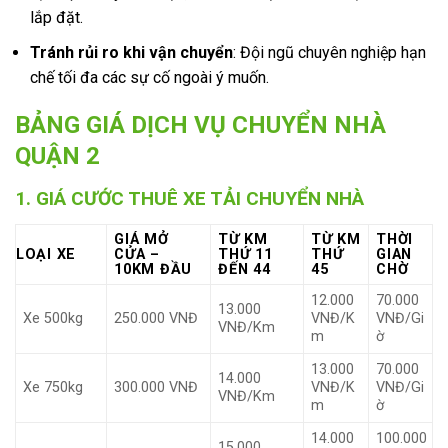
lắp đặt.
Tránh rủi ro khi vận chuyển
: Đội ngũ chuyên nghiệp hạn
chế tối đa các sự cố ngoài ý muốn.
BẢNG GIÁ DỊCH VỤ CHUYỂN NHÀ
QUẬN 2
1. GIÁ CƯỚC THUÊ XE TẢI CHUYỂN NHÀ
GIÁ MỞ
TỪ KM
TỪ KM
THỜI
LOẠI XE
CỬA –
THỨ 11
THỨ
GIAN
10KM ĐẦU
ĐẾN 44
45
CHỜ
12.000
70.000
13.000
Xe 500kg
250.000 VNĐ
VNĐ/K
VNĐ/Gi
VNĐ/Km
m
ờ
13.000
70.000
14.000
Xe 750kg
300.000 VNĐ
VNĐ/K
VNĐ/Gi
VNĐ/Km
m
ờ
14.000
100.000
15.000