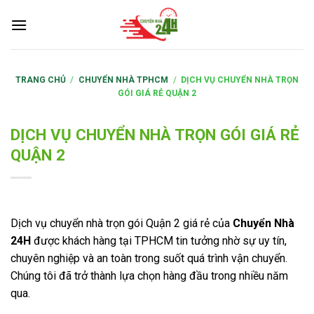
S
k
i
p
t
TRANG CHỦ
/
CHUYỂN NHÀ TPHCM
/
DỊCH VỤ CHUYỂN NHÀ TRỌN
GÓI GIÁ RẺ QUẬN 2
o
c
o
DỊCH VỤ CHUYỂN NHÀ TRỌN GÓI GIÁ RẺ
n
QUẬN 2
t
e
n
t
Dịch vụ chuyển nhà trọn gói Quận 2 giá rẻ của
Chuyển Nhà
24H
được khách hàng tại TPHCM tin tưởng nhờ sự uy tín,
chuyên nghiệp và an toàn trong suốt quá trình vận chuyển.
Chúng tôi đã trở thành lựa chọn hàng đầu trong nhiều năm
qua.