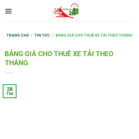
S
k
i
p
t
TRANG CHỦ
/
TIN TỨC
/
BẢNG GIÁ CHO THUÊ XE TẢI THEO THÁNG
o
c
BẢNG GIÁ CHO THUÊ XE TẢI THEO
o
THÁNG
n
t
e
28
n
Th4
t