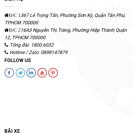
367 Lê Trọng Tấn, Phường Sơn Kỳ
,
Quận Tân Phú
,
Đ/C 1
TPHCM
700000
16A3 Nguyễn Thị Tràng, Phường Hiệp Thành
Quận
Đ/C 2
12
,
TPHCM
700000
Tổng đài: 1800.6032
Hotline / Zalo: 0898147879
FOLLOW US
BÃI XE